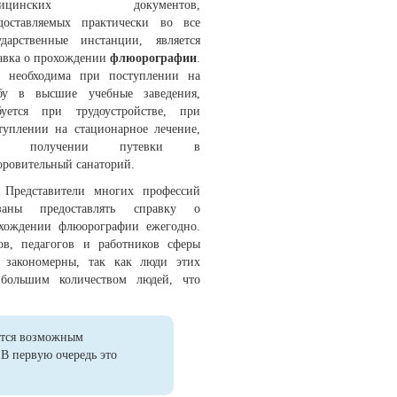
дицинских документов,
доставляемых практически во все
ударственные инстанции, является
авка о прохождении
флюорографии
.
 необходима при поступлении на
бу в высшие учебные заведения,
буется при трудоустройстве, при
туплении на стационарное лечение,
и получении путевки в
оровительный санаторий.
Представители многих профессий
язаны предоставлять справку о
хождении флюорографии ежегодно.
ов, педагогов и работников сферы
о закономерны, так как люди этих
 большим количеством людей, что
ится возможным
В первую очередь это