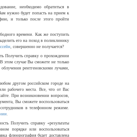
дование, необходимо обратиться в
ам нужно будет попасть на прием к
фию, и только после этого пройти
ободного времени. Как же поступить
выделить его на поход в поликлинику
ассейн
, совершенно не получается?
сть Получить справку о прохождении
 В этом случае Вы сможете не только
о облучения рентгеновскими лучами,
любом другом российском городе на
и рабочего места. Все, что от Вас
 сайте. При возникновении вопросов,
умента, Вы сможете воспользоваться
сотрудников в телефонном режиме.
ении
.
ость Получить справку «результаты
чном порядке или воспользоваться
авка флюорография будет доставлена