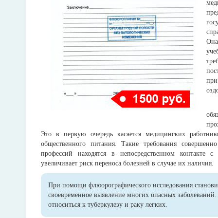
ме
пре
гос
спр
Она
уче
тре
пос
пр
озд
об
про
Это в первую очередь касается медицинских работник
общественного питания. Такие требования совершенн
профессий находятся в непосредственном контакте с
увеличивает риск переноса болезней в случае их наличия.
При помощи флюорографического исследования станов
своевременное выявление многих опасных заболеваний. 
относиться к туберкулезу и раку легких.