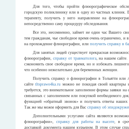
Для того, чтобы пройти флюорографическое обсле
городскую поликлинику или в одну из частных клиник. В
терапевту, получить у него направление на флюорогра
непосредственно саму процедуру обследования.
Все это, несомненно, займет не один час Вашего св
тем гражданам, чье свободное время очень ограничено, и 
на прохождение флюорографии, или
получить справку в б
Для занятых людей существует прекрасная возможно
флюорографии,
справку от травматолога
, на нашем сайте.
сэкономить свое свободное время, но и избежать лишнег
что особенно нежелательно для беременных женщин.
Получить справку о флюорографии в Тольятти или 
сайте
tltsprawo4ka.ru
можно не покидая своей квартиры ил
требуется, это внимательное заполнение формы заявки на
связанных с заполнением или покупкой необходимого док
функцией «обратный звонок» и получить ответы наших 
Так же мы можм оформить для Вас
справку об эпидокруж
Дополнительными услугами сайта являются возможн
флюорографии»,
справку для работы на высоте
, в сро
доставкой документа нашим курьером. В этом случае спр