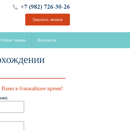
Заказать звонок
Online заявка
Контакты
охождении
с Вами в ближайшее время!
ью):